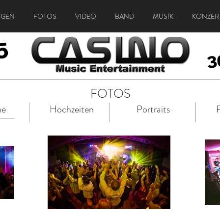
NGEN
FOTOS
VIDEO
BAND
MUSIK
KONZER
5
5
3
3
FOTOS
me
Hochzeiten
Portraits