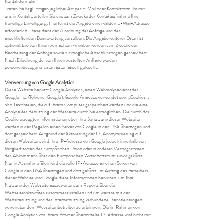
Kontaktformular
Treten Sie bzgl. Fragen jeglicher Art per E-Mail oder Kontaktformular mit
uns in Kontakt, erteilen Sie uns zum Zwecke der Kontaktaufnahme Ihre
freiwillige Einwilligung. Hierfür ist die Angabe einer validen E-Mail-Adresse
erforderlich. Diese dient der Zuordnung der Anfrage und der
anschließenden Beantwortung derselben. Die Angabe weiterer Daten ist
optional. Die von Ihnen gemachten Angaben werden zum Zwecke der
Bearbeitung der Anfrage sowie für mögliche Anschlussfragen gespeichert.
Nach Erledigung der von Ihnen gestellten Anfrage werden
personenbezogene Daten automatisch gelöscht.
Verwendung von Google Analytics
Diese Website benutzt Google Analytics, einen Webanalysedienst der
Google Inc. (folgend: Google). Google Analytics verwendet sog. „Cookies“,
also Textdateien, die auf Ihrem Computer gespeichert werden und die eine
Analyse der Benutzung der Webseite durch Sie ermöglichen. Die durch das
Cookie erzeugten Informationen über Ihre Benutzung dieser Webseite
werden in der Regel an einen Server von Google in den USA übertragen und
dort gespeichert. Aufgrund der Aktivierung der IP-Anonymisierung auf
diesen Webseiten, wird Ihre IP-Adresse von Google jedoch innerhalb von
Mitgliedstaaten der Europäischen Union oder in anderen Vertragsstaaten
des Abkommens über den Europäischen Wirtschaftsraum zuvor gekürzt.
Nur in Ausnahmefällen wird die volle IP-Adresse an einen Server von
Google in den USA übertragen und dort gekürzt. Im Auftrag des Betreibers
dieser Website wird Google diese Informationen benutzen, um Ihre
Nutzung der Webseite auszuwerten, um Reports über die
Webseitenaktivitäten zusammenzustellen und um weitere mit der
Websitenutzung und der Internetnutzung verbundene Dienstleistungen
gegenüber dem Webseitenbetreiber zu erbringen. Die im Rahmen von
Google Analytics von Ihrem Browser übermittelte IP-Adresse wird nicht mit