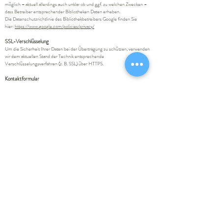
möglich – aktuell allerdings auch unklar ob und ggf. zu welchen Zwecken –
dass Betreiber entsprechender Bibliotheken Daten erheben.
Die Datenschutzrichtlinie des Bibliothekbetreibers Google finden Sie
hier:
https://www.google.com/policies/privacy/
SSL-Verschlüsselung
Um die Sicherheit Ihrer Daten bei der Übertragung zu schützen, verwenden
wir dem aktuellen Stand der Technik entsprechende
Verschlüsselungsverfahren (z. B. SSL) über HTTPS.
Kontaktformular
Treten Sie bzgl. Fragen jeglicher Art per E-Mail oder Kontaktformular mit
uns in Kontakt, erteilen Sie uns zum Zwecke der Kontaktaufnahme Ihre
freiwillige Einwilligung. Hierfür ist die Angabe Ihres Namens und einer
validen E-Mail-Adresse erforderlich. Diese dient der Zuordnung der
Anfrage und der anschließenden Beantwortung derselben. Die Angabe
weiterer Daten ist optional. Die von Ihnen gemachten Angaben werden zum
Zwecke der Bearbeitung der Anfrage sowie für mögliche Anschlussfragen
gespeichert. Nach Erledigung der von Ihnen gestellten Anfrage werden
personenbezogene Daten automatisch gelöscht.
Google AdWords
Unsere Webseite nutzt das Google Conversion-Tracking. Sind Sie über eine
von Google geschaltete Anzeige auf unsere Webseite gelangt, wird von
Google Adwords ein Cookie auf Ihrem Rechner gesetzt. Das Cookie für
Conversion-Tracking wird gesetzt, wenn ein Nutzer auf eine von Google
geschaltete Anzeige klickt. Diese Cookies verlieren nach 30 Tagen ihre
Gültigkeit und dienen nicht der persönlichen Identifizierung. Besucht der
Nutzer bestimmte Seiten unserer Website und das Cookie ist noch nicht