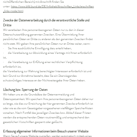
nichtöffentlichen Bereich) mit Anschrift finden Sie
unter:
https://www.bfdi.bund.de/DE/Infothek/Anschriften_Links/anschriften
_links-node.html
.
Zwecke der Datenverarbeitung durch die verantwortliche Stelle und
Dritte
Wir verarbeiten Ihre personenbezogenen Daten nur zu den in dieser
Datenschutzerklärung genannten Zwecken. Eine Übermittlung Ihrer
persönlichen Daten an Dritte zu anderen als den genannten Zwecken findet
nicht statt. Wir geben Ihre persönlichen Daten nur an Dritte weiter, wenn:
· Sie Ihre ausdrückliche Einwilligung dazu erteilt haben,
· die Verarbeitung zur Abwicklung eines Vertrags mit Ihnen erforderlich
ist,
· die Verarbeitung zur Erfüllung einer rechtlichen Verpflichtung
erforderlich ist,
die Verarbeitung zur Wahrung berechtigter Interessen erforderlich ist und
kein Grund zur Annahme besteht, dass Sie ein überwiegendes
schutzwürdiges Interesse an der Nichtweitergabe Ihrer Daten haben.
Löschung bzw. Sperrung der Daten
Wir halten uns an die Grundsätze der Datenvermeidung und
Datensparsamkeit. Wir speichern Ihre personenbezogenen Daten daher nur
so lange, wie dies zur Erreichung der hier genannten Zwecke erforderlich ist
oder wie es die vom Gesetzgeber vorgesehenen vielfältigen Speicherfristen
vorsehen. Nach Fortfall des jeweiligen Zweckes bzw. Ablauf dieser Fristen
werden die entsprechenden Daten routinemäßig und entsprechend den
gesetzlichen Vorschriften gesperrt oder gelöscht.
Erfassung allgemeiner Informationen beim Besuch unserer Website
Wenn Sie auf unsere Website zugreifen, werden automatisch mittels eines