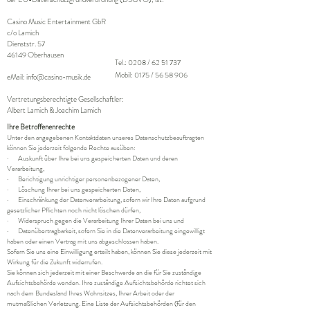
Casino Music Entertainment GbR
c/o Lamich
Dienststr. 57
46149 Oberhausen
Tel.: 0208 /
62 51 737
Mobil: 0175 / 56 58 906
eMail:
info@casino-musik.de
Vertretungsberechtigte Gesellschaftler:
Albert Lamich & Joachim Lamich
Ihre Betroffenenrechte
Unter den angegebenen Kontaktdaten unseres Datenschutzbeauftragten
können Sie jederzeit folgende Rechte ausüben:
· Auskunft über Ihre bei uns gespeicherten Daten und deren
Verarbeitung,
· Berichtigung unrichtiger personenbezogener Daten,
· Löschung Ihrer bei uns gespeicherten Daten,
· Einschränkung der Datenverarbeitung, sofern wir Ihre Daten aufgrund
gesetzlicher Pflichten noch nicht löschen dürfen,
· Widerspruch gegen die Verarbeitung Ihrer Daten bei uns und
· Datenübertragbarkeit, sofern Sie in die Datenverarbeitung eingewilligt
haben oder einen Vertrag mit uns abgeschlossen haben.
Sofern Sie uns eine Einwilligung erteilt haben, können Sie diese jederzeit mit
Wirkung für die Zukunft widerrufen.
Sie können sich jederzeit mit einer Beschwerde an die für Sie zuständige
Aufsichtsbehörde wenden. Ihre zuständige Aufsichtsbehörde richtet sich
nach dem Bundesland Ihres Wohnsitzes, Ihrer Arbeit oder der
mutmaßlichen Verletzung. Eine Liste der Aufsichtsbehörden (für den