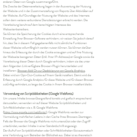
anderen Daten von Google zusammengeführt.
Die Zwecke der Datenverarbeitung liegen in der Auswertung der Nutzung
der Website und in der Zusammenstellung von Reports über Aktivitäten auf
der Website. Auf Grundlage der Nutzung der Website und des Internets
sollen dann weitere verbundene Dienstleistungen erbracht werden. Die
Verarbeitung beruht auf dem berechtigten Interesse des
Webseitenbetreibers.
Sie können die Speicherung der Cookies durch eine entsprechende
Einstellung Ihrer Browser-Software verhindern; wir weisen Sie jedoch darauf
hin, dass Sie in diesem Fall gegebenenfalls nicht sämtliche Funktionen
dieser Website vollumfänglich werden nutzen können. Sie können darüber
hinaus die Erfassung der durch das Cookie erzeugten und auf Ihre Nutzung
der Webseite bezogenen Daten (inkl. Ihrer IP-Adresse) an Google sowie die
Verarbeitung dieser Daten durch Google verhindern, indem sie das unter
dem folgenden Link verfügbare Browser-Plugin herunterladen und
installieren:
Browser Add On zur Deaktivierung von Google Analytics
.
Dabei wird ein Opt-Out-Cookie auf Ihrem Gerät installiert. Damit wird die
Erfassung durch Google Analytics für diese Website und für diesen Browser
zukünftig verhindert, so lange das Cookie in Ihrem Browser installiert bleibt.
Verwendung von Scriptbibliotheken (Google Webfonts)
Um unsere Inhalte browserübergreifend korrekt und grafisch ansprechend
darzustellen, verwenden wir auf dieser Website Scriptbibliotheken und
Schriftbibliotheken wie z. B. Google Webfonts
(
https://www.google.com/webfonts/
). Google Webfonts werden zur
Vermeidung mehrfachen Ladens in den Cache Ihres Browsers übertragen.
Falls der Browser die Google Webfonts nicht unterstützt oder den Zugriff
unterbindet, werden Inhalte in einer Standardschrift angezeigt.
Der Aufruf von Scriptbibliotheken oder Schriftbibliotheken löst automatisch
eine Verbindung zum Betreiber der Bibliothek aus. Dabei ist es theoretisch