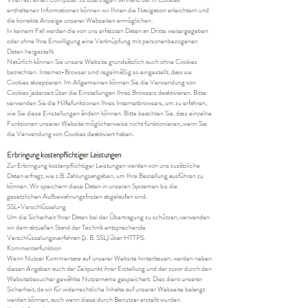
enthaltenen Informationen können wir Ihnen die Navigation erleichtern und
die korrekte Anzeige unserer Webseiten ermöglichen.
In keinem Fall werden die von uns erfassten Daten an Dritte weitergegeben
oder ohne Ihre Einwilligung eine Verknüpfung mit personenbezogenen
Daten hergestellt.
Natürlich können Sie unsere Website grundsätzlich auch ohne Cookies
betrachten. Internet-Browser sind regelmäßig so eingestellt, dass sie
Cookies akzeptieren. Im Allgemeinen können Sie die Verwendung von
Cookies jederzeit über die Einstellungen Ihres Browsers deaktivieren. Bitte
verwenden Sie die Hilfefunktionen Ihres Internetbrowsers, um zu erfahren,
wie Sie diese Einstellungen ändern können. Bitte beachten Sie, dass einzelne
Funktionen unserer Website möglicherweise nicht funktionieren, wenn Sie
die Verwendung von Cookies deaktiviert haben.
Erbringung kostenpflichtiger Leistungen
Zur Erbringung kostenpflichtiger Leistungen werden von uns zusätzliche
Daten erfragt, wie z.B. Zahlungsangaben, um Ihre Bestellung ausführen zu
können. Wir speichern diese Daten in unseren Systemen bis die
gesetzlichen Aufbewahrungsfristen abgelaufen sind.
SSL-Verschlüsselung
Um die Sicherheit Ihrer Daten bei der Übertragung zu schützen, verwenden
wir dem aktuellen Stand der Technik entsprechende
Verschlüsselungsverfahren (z. B. SSL) über HTTPS.
Kommentarfunktion
Wenn Nutzer Kommentare auf unserer Website hinterlassen, werden neben
diesen Angaben auch der Zeitpunkt ihrer Erstellung und der zuvor durch den
Websitebesucher gewählte Nutzername gespeichert. Dies dient unserer
Sicherheit, da wir für widerrechtliche Inhalte auf unserer Webseite belangt
werden können, auch wenn diese durch Benutzer erstellt wurden.