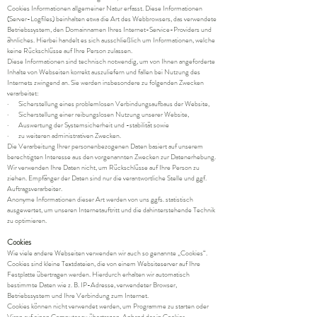
Cookies Informationen allgemeiner Natur erfasst. Diese Informationen
(Server-Logfiles) beinhalten etwa die Art des Webbrowsers, das verwendete
Betriebssystem, den Domainnamen Ihres Internet-Service-Providers und
ähnliches. Hierbei handelt es sich ausschließlich um Informationen, welche
keine Rückschlüsse auf Ihre Person zulassen.
Diese Informationen sind technisch notwendig, um von Ihnen angeforderte
Inhalte von Webseiten korrekt auszuliefern und fallen bei Nutzung des
Internets zwingend an. Sie werden insbesondere zu folgenden Zwecken
verarbeitet:
· Sicherstellung eines problemlosen Verbindungsaufbaus der Website,
· Sicherstellung einer reibungslosen Nutzung unserer Website,
· Auswertung der Systemsicherheit und -stabilität sowie
· zu weiteren administrativen Zwecken.
Die Verarbeitung Ihrer personenbezogenen Daten basiert auf unserem
berechtigten Interesse aus den vorgenannten Zwecken zur Datenerhebung.
Wir verwenden Ihre Daten nicht, um Rückschlüsse auf Ihre Person zu
ziehen. Empfänger der Daten sind nur die verantwortliche Stelle und ggf.
Auftragsverarbeiter.
Anonyme Informationen dieser Art werden von uns ggfs. statistisch
ausgewertet, um unseren Internetauftritt und die dahinterstehende Technik
zu optimieren.
Cookies
Wie viele andere Webseiten verwenden wir auch so genannte „Cookies“.
Cookies sind kleine Textdateien, die von einem Websiteserver auf Ihre
Festplatte übertragen werden. Hierdurch erhalten wir automatisch
bestimmte Daten wie z. B. IP-Adresse, verwendeter Browser,
Betriebssystem und Ihre Verbindung zum Internet.
Cookies können nicht verwendet werden, um Programme zu starten oder
Viren auf einen Computer zu übertragen. Anhand der in Cookies