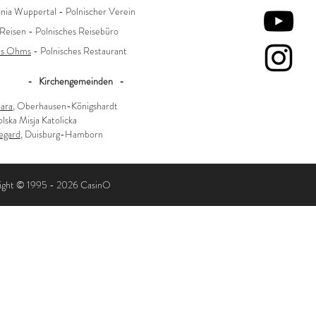
nia Wuppertal - Polnischer Verein
 Reisen - Polnisches Reisebüro
us Ohms
- Polnisches Restaurant
- Kirchengemeinden -
bara
, Oberhausen-Königshardt
olska Misja Katolicka
degard
, Duisburg-Hamborn
ight © 1995 - 2026 CasinO