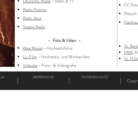
Deutsche Welle
- Radio & TV
FC Polo
Radio Polonia
Pietsch
Radio Atut
Gastha
Slaskie Radio
- Foto & Video -
St. Bar
Alex Musial
- Hochzeitsfotos
PMK
, P
LL-Film
- Hochzeits- und Werbevideo
St. Hil
Vidpulse
- Foto- & Videografie
JA
IMPRESSUM
DATENSCHUTZ
Copyr