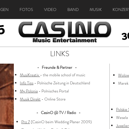
NGEN
FOTOS
VIDEO
BAND
MUSIK
KONZER
5
5
3
3
LINKS
- Freunde & Partner -
MusiKreativ
- the mobile school of music
Wolow
Info Tips
- Polnische Zeitung in Deutschland
Marek 
My Polonia
- Polnisches Portal
Musik Direkt
- Online Store
Polskie
- CasinO @ TV / Radio -
Wesela 
Pro 7
(CasinO beim Wedding Planer 2009)
Juwelier